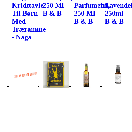
Kridttavle
250 Ml -
Parfumefri,
Lavendel
Til Børn
B & B
250 Ml -
250ml -
Med
B & B
B & B
Træramme
- Naga