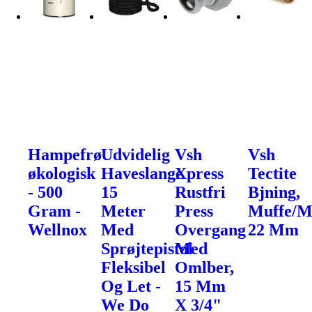
Hampefrø
Udvidelig
Vsh
Vsh
økologisk
Haveslange
Xpress
Tectite
- 500
15
Rustfri
Bjning,
Gram -
Meter
Press
Muffe/M
Wellnox
Med
Overgang
22 Mm
Sprøjtepistol
Med
Fleksibel
Omlber,
Og Let -
15 Mm
We Do
X 3/4"