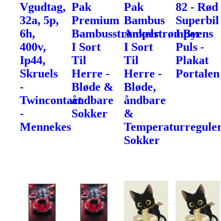
Vgudtag,
Pak
Pak
82 - Rød
32a, 5p,
Premium
Bambus
Superbil
6h,
Bambusstrømper
Ankelstrømper
I Byens
400v,
I Sort
I Sort
Puls -
Ip44,
Til
Til
Plakat
Skruels
Herre -
Herre -
Portalen
-
Bløde &
Bløde,
Twincontact
åndbare
åndbare
-
Sokker
&
Mennekes
Temperaturregule
Sokker