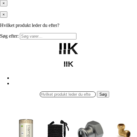
×
×
Hvilket produkt leder du efter?
Søg efter:
IIK
IIK
IIK
IIK
Søg