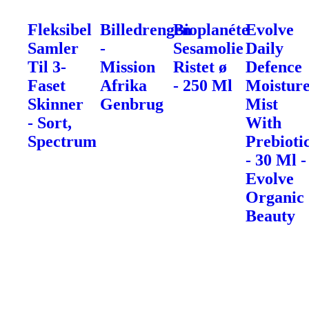
Fleksibel
Billedrengen
Bioplanéte
Evolve
Samler
-
Sesamolie
Daily
Til 3-
Mission
Ristet ø
Defence
Faset
Afrika
- 250 Ml
Moistur
Skinner
Genbrug
Mist
- Sort,
With
Spectrum
Prebioti
- 30 Ml -
Evolve
Organic
Beauty