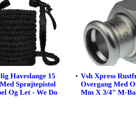
lig Haveslange 15
Vsh Xpress Rustfr
Med Sprøjtepistol
Overgang Med Om
bel Og Let - We Do
Mm X 3/4" M-Ba