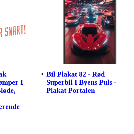
ak
Bil Plakat 82 - Rød
ømper I
Superbil I Byens Puls -
Bløde,
Plakat Portalen
erende