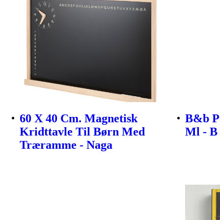
60 X 40 Cm. Magnetisk
B&b P
Kridttavle Til Børn Med
Ml - B
Træramme - Naga