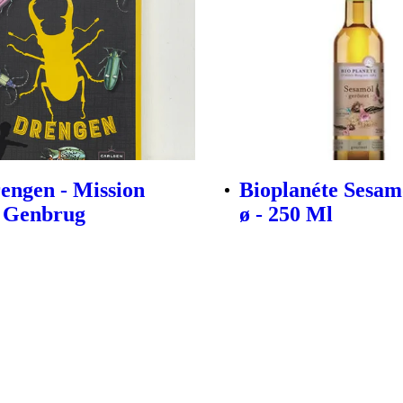
rengen - Mission
Bioplanéte Sesamo
a Genbrug
ø - 250 Ml