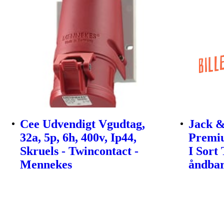
Cee Udvendigt Vgudtag,
Jack &
32a, 5p, 6h, 400v, Ip44,
Premi
Skruels - Twincontact -
I Sort
Mennekes
åndbar