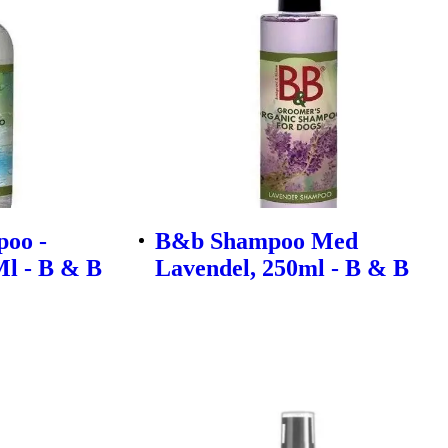
oo -
B&b Shampoo Med
Ml - B & B
Lavendel, 250ml - B & B