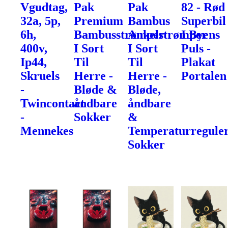
Vgudtag,
Pak
Pak
82 - Rød
32a, 5p,
Premium
Bambus
Superbil
6h,
Bambusstrømper
Ankelstrømper
I Byens
400v,
I Sort
I Sort
Puls -
Ip44,
Til
Til
Plakat
Skruels
Herre -
Herre -
Portalen
-
Bløde &
Bløde,
Twincontact
åndbare
åndbare
-
Sokker
&
Mennekes
Temperaturregule
Sokker