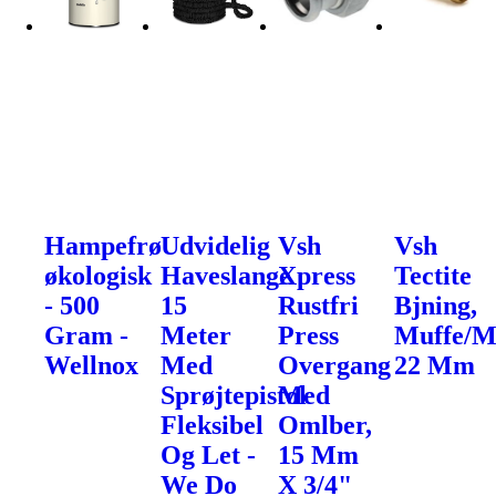
Hampefrø
Udvidelig
Vsh
Vsh
økologisk
Haveslange
Xpress
Tectite
- 500
15
Rustfri
Bjning,
Gram -
Meter
Press
Muffe/M
Wellnox
Med
Overgang
22 Mm
Sprøjtepistol
Med
Fleksibel
Omlber,
Og Let -
15 Mm
We Do
X 3/4"