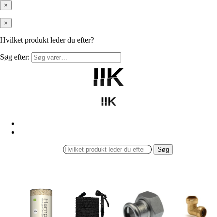
×
×
Hvilket produkt leder du efter?
Søg efter:
IIK
IIK
IIK
IIK
Søg