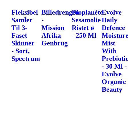
Fleksibel
Billedrengen
Bioplanéte
Evolve
Samler
-
Sesamolie
Daily
Til 3-
Mission
Ristet ø
Defence
Faset
Afrika
- 250 Ml
Moistur
Skinner
Genbrug
Mist
- Sort,
With
Spectrum
Prebioti
- 30 Ml -
Evolve
Organic
Beauty