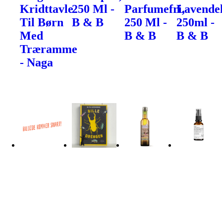
Kridttavle
250 Ml -
Parfumefri,
Lavendel
Til Børn
B & B
250 Ml -
250ml -
Med
B & B
B & B
Træramme
- Naga