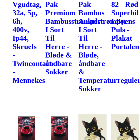
Vgudtag,
Pak
Pak
82 - Rød
32a, 5p,
Premium
Bambus
Superbil
6h,
Bambusstrømper
Ankelstrømper
I Byens
400v,
I Sort
I Sort
Puls -
Ip44,
Til
Til
Plakat
Skruels
Herre -
Herre -
Portalen
-
Bløde &
Bløde,
Twincontact
åndbare
åndbare
-
Sokker
&
Mennekes
Temperaturregule
Sokker