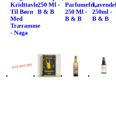
Kridttavle
250 Ml -
Parfumefri,
Lavendel
Til Børn
B & B
250 Ml -
250ml -
Med
B & B
B & B
Træramme
- Naga