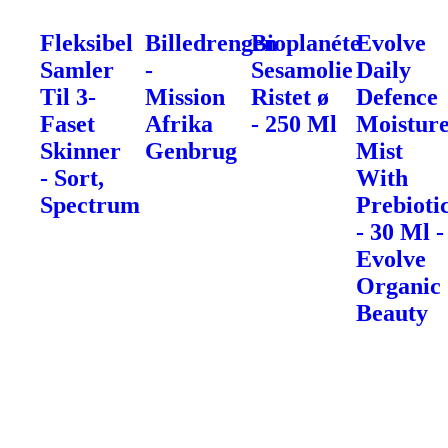
Fleksibel
Billedrengen
Bioplanéte
Evolve
Samler
-
Sesamolie
Daily
Til 3-
Mission
Ristet ø
Defence
Faset
Afrika
- 250 Ml
Moistur
Skinner
Genbrug
Mist
- Sort,
With
Spectrum
Prebioti
- 30 Ml -
Evolve
Organic
Beauty