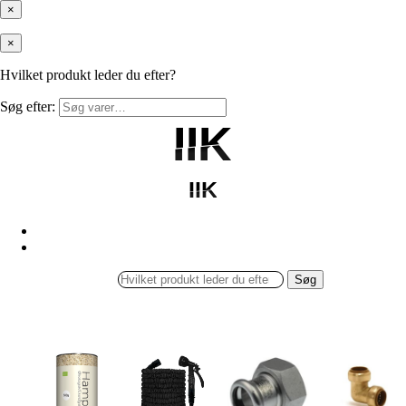
×
×
Hvilket produkt leder du efter?
Søg efter:
IIK
IIK
IIK
IIK
Søg