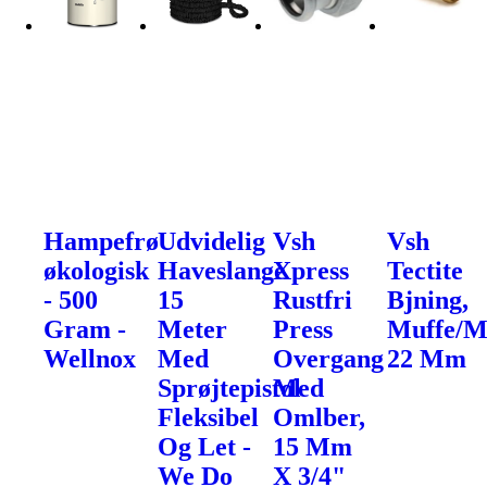
Hampefrø
Udvidelig
Vsh
Vsh
økologisk
Haveslange
Xpress
Tectite
- 500
15
Rustfri
Bjning,
Gram -
Meter
Press
Muffe/M
Wellnox
Med
Overgang
22 Mm
Sprøjtepistol
Med
Fleksibel
Omlber,
Og Let -
15 Mm
We Do
X 3/4"