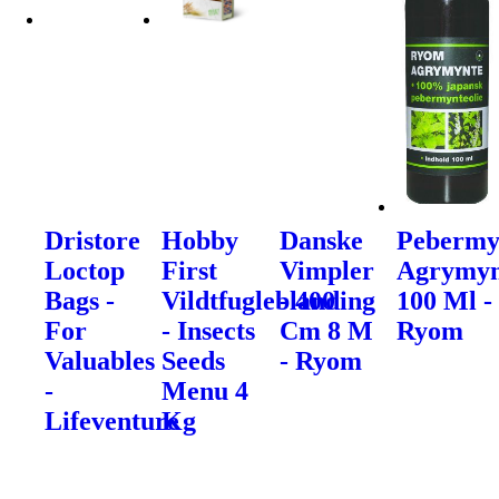
Dristore
Hobby
Danske
Pebermy
Loctop
First
Vimpler
Agrymyn
Bags -
Vildtfugleblanding
- 400
100 Ml -
For
- Insects
Cm 8 M
Ryom
Valuables
Seeds
- Ryom
-
Menu 4
Lifeventure
Kg