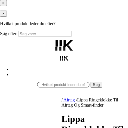
×
×
Hvilket produkt leder du efter?
Søg efter:
IIK
IIK
IIK
IIK
Søg
/
Airtag
/
Lippa Ringeklokke Til
Airtag Og Smart-finder
Lippa